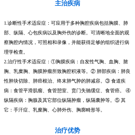
主治疾病
1.诊断性手术适应症：可应用于多种胸腔疾病包括胸膜、肺
部、纵隔、心包疾病以及胸外伤的诊断。可清晰地全面的观
察胸腔内情况，可照相和录像，并能获得足够的组织进行病
理学检查。
2.治疗性手术适应症：①胸膜疾病：自发性气胸、血胸、脓
胸、乳糜胸、胸膜肿瘤所致胸腔积液等。② 肺部疾病：肺良
性肿块切除、肺癌根治、终末肺气肿的肺减容。③ 食道疾
病：食管平滑肌瘤、食管憩室、贲门失驰缓症、食管癌。 ④
纵隔疾病：胸腺及其它部位纵隔肿瘤，纵隔囊肿等。⑤ 其
它：手汗症、乳糜胸、心肺外伤、胸廓畸形等。
治疗优势