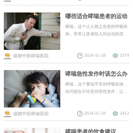
哪些适合哮喘患者的运动
哮喘，这个让人闻之色变的呼吸疾
病，常常让患者陷入对运动的恐惧
和困扰中。然而，适量的运动不仅
能够增强哮喘患者的体质，还能帮
2024-11-28
2374
成都中医哮喘医院
助他们更好地控制病情。那么，有
哪些运动是适合哮喘患者的呢？
哮喘急性发作时该怎么办
哮喘，这个看似平常的呼吸疾病，
却可能在不经意间突然发作，让人
措手不及。当哮喘急性发作时，患
者和家属往往会感到惊慌失措。那
2024-11-28
2412
成都中医哮喘医院
么，面对这种紧急情况，我们应该
如何应对呢？
哮喘患者的饮食建议