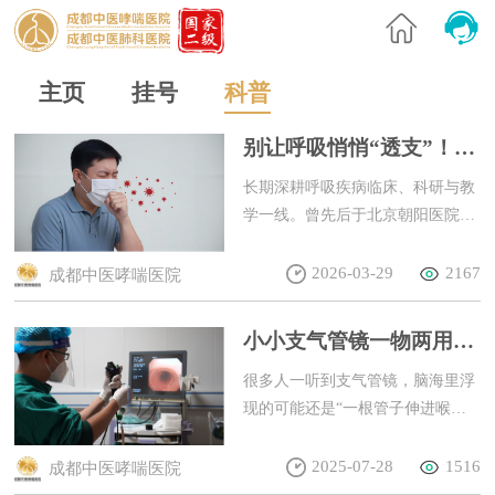
主页
挂号
科普
别让呼吸悄悄“透支”！潘
林海医生带你科学守护肺
长期深耕呼吸疾病临床、科研与教
部健康
学一线。曾先后于北京朝阳医院、
广医一院进修呼吸专科及呼吸内镜
介入技术，专业功底扎实。从业以
2026-03-29
2167
成都中医哮喘医院
来，在国家级医学期刊发表学术论
文6篇，临床经验十分丰富。擅长
小小支气管镜一物两用，
诊治慢阻肺、肺气肿、肺大泡、哮
潘林海详解：查病灶、做
喘、支气管扩张、肺结节、尘肺、
很多人一听到支气管镜，脑海里浮
手术一站式治肺病
矽肺、肺纤维化、各类肺部感染等
现的可能还是“一根管子伸进喉
呼吸系统疾病，熟练开展呼吸重症
咙，又难受又恐怖”的画面。但您
抢救及呼吸内镜介入诊治工作，对
知道吗？如今的支气管镜已经远不
2025-07-28
1516
成都中医哮喘医院
各类疑难肺部结节、慢性肺部疾病
止是一台“照相机”，它更像一把能