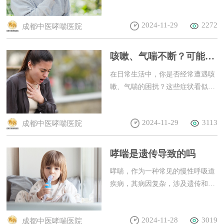
无声息”地出现。咳嗽、咳痰、气
喘……这些症状，无一不在提醒我
2024-11-29
2272
成都中医哮喘医院
们，气道炎症可能已悄然来袭。那
么，究竟是什么原因导致了支气管
炎？又该如何缓解这恼人的气道炎
咳嗽、气喘不断？可能是
症呢？
支气管疾病在作祟
在日常生活中，你是否经常遭遇咳
嗽、气喘的困扰？这些症状看似平
常，却可能隐藏着支气管疾病的危
机。了解支气管疾病的真相，对于
2024-11-29
3113
成都中医哮喘医院
保护我们的呼吸健康至关重要。
哮喘是遗传导致的吗
哮喘，作为一种常见的慢性呼吸道
疾病，其病因复杂，涉及遗传和环
境因素的相互作用。本文将探讨哮
喘与遗传因素的关系，帮助您了解
2024-11-28
3019
成都中医哮喘医院
哮喘的遗传性。