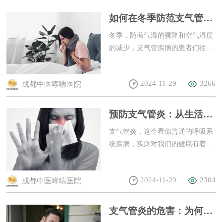
的个体化诊疗有着独到的临床经
够直接深入气道进行诊断与治疗
如何在冬季防范支气管疾
验。
的“微创手术刀”。成都大学附属医
病复发
院呼吸与危重症医学科潘林海医生
冬季，随着气温的骤降和空气湿度
指出：支气管镜介入技术正以精
的减少，支气管疾病的患者们往往
准、微创的方式，为众多复杂肺部
会面临复发的风险。如何在寒冷的
疾病患者打开一扇希望之窗。
季节里保护好我们的支气管，防止
2024-11-29
3266
成都中医哮喘医院
疾病复发呢？以下是一些实用的建
议，希望能为你的健康保驾护航。
预防支气管炎：从生活中
这些小事做起
支气管炎，这个看似普通的呼吸系
统疾病，实则对我们的健康有着不
小的威胁。然而，预防支气管炎并
非难事，只要我们从生活中的小事
2024-11-29
2304
成都中医哮喘医院
做起，就能有效降低其发病风险。
支气管炎的危害：为何不