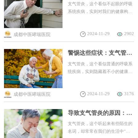
容忽视
支气管炎，这个看似不起眼的呼吸
系统疾病，实则对我们的健康构成
了不小的威胁。许多人可能对支气
管炎的危害知之甚少，甚至掉以轻
2024-11-29
2902
成都中医哮喘医院
心，但事实上，支气管炎的危害不
容忽视。
警惕这些症状：支气管炎
的危险信号
支气管炎，这个看似普通的呼吸系
统疾病，实则隐藏着不小的健康威
胁。当我们的支气管受到病毒、细
菌、烟雾或其他有害物质的侵袭
2024-11-29
3176
成都中医哮喘医院
时，就可能引发支气管炎，进而对
我们的生活造成诸多不便。那么，
哪些症状是我们应该警惕的支气管
导致支气管炎的原因：如
炎危险信号呢？
何缓解气道炎症
支气管炎，这个听起来有些陌生的
名词，却常常在我们的生活中“悄